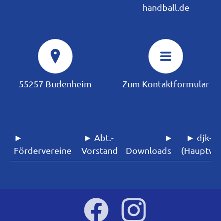
handball.de
55257 Budenheim
Zum Kontaktformular
►
► Abt.-
►
► djk-sf
Fördervereine
Vorstand
Downloads
(Hauptver