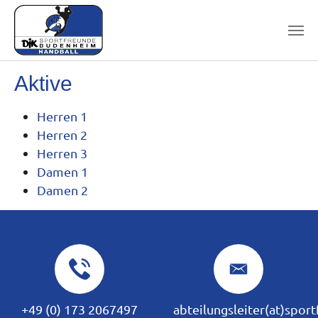
Skip to main content
Aktive
Herren 1
Herren 2
Herren 3
Damen 1
Damen 2
+49 (0) 173 2067497
abteilungsleiter(at)spor