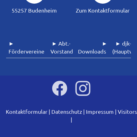
55257 Budenheim
Zum Kontaktformular
►
► Abt.-
►
► djk-sf
Fördervereine
Vorstand
Downloads
(Hauptver
Kontaktformular
Datenschutz
Impressum
Visitors