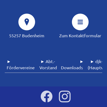
55257 Budenheim
Zum Kontaktformular
►
► Abt.-
►
► djk-sf
Fördervereine
Vorstand
Downloads
(Hauptver