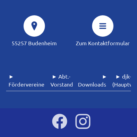
55257 Budenheim
Zum Kontaktformular
►
► Abt.-
►
► djk-sf
Fördervereine
Vorstand
Downloads
(Hauptver