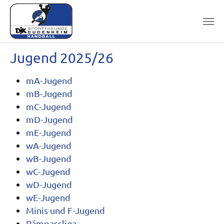
Skip to main content
Jugend 2025/26
mA-Jugend
mB-Jugend
mC-Jugend
mD-Jugend
mE-Jugend
wA-Jugend
wB-Jugend
wC-Jugend
wD-Jugend
wE-Jugend
Minis und F-Jugend
Pämpassliga