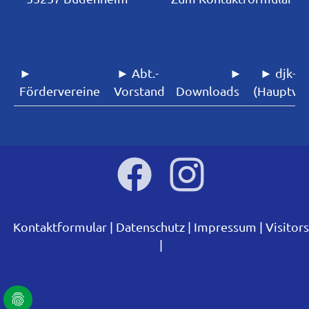
►
► Abt.-
►
► djk-sf
Fördervereine
Vorstand
Downloads
(Hauptver
Kontaktformular
Datenschutz
Impressum
Visitors