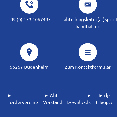
+49 (0) 173 2067497
abteilungsleiter(at)spor
handball.de
55257 Budenheim
Zum Kontaktformular
►
► Abt.-
►
► djk-sf
Fördervereine
Vorstand
Downloads
(Hauptver