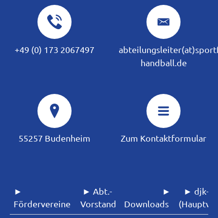
+49 (0) 173 2067497
abteilungsleiter(at)spor
handball.de
55257 Budenheim
Zum Kontaktformular
►
► Abt.-
►
► djk-sf
Fördervereine
Vorstand
Downloads
(Hauptver