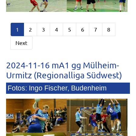
1
2
3
4
5
6
7
8
Next
2024-11-16 mA1 gg Mülheim-
Urmitz (Regionalliga Südwest)
Fotos: Ingo Fischer, Budenheim