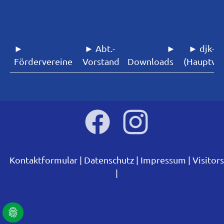
►
► Abt.-
►
► djk-sf
Fördervereine
Vorstand
Downloads
(Hauptver
Kontaktformular
Datenschutz
Impressum
Visitors