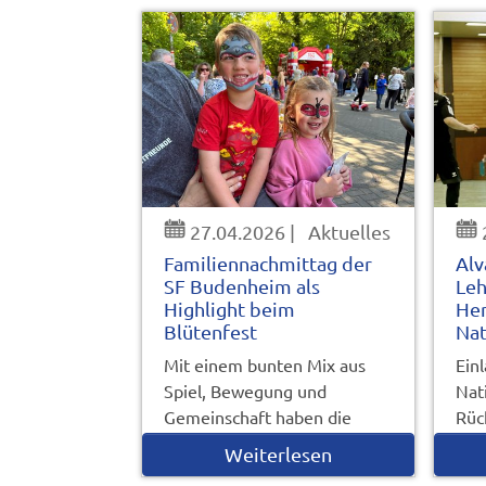
27.04.2026
|
Aktuelles
Familiennachmittag der
Alv
SF Budenheim als
Leh
Highlight beim
Her
Blütenfest
Nat
Mit einem bunten Mix aus
Ein
Spiel, Bewegung und
Nat
Gemeinschaft haben die
Rüc
Sportfreunde…
int
Weiterlesen