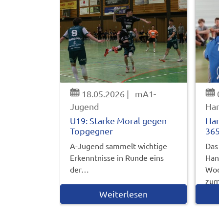
18.05.2026
|
mA1-
Jugend
Ha
U19: Starke Moral gegen
Han
Topgegner
365
A-Jugend sammelt wichtige
Das
Erkenntnisse in Runde eins
Han
der…
Woc
zum
Weiterlesen