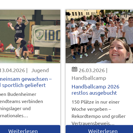
13.04.2026
|
Jugend
26.03.2026
|
Handballcamp
meinsam gewachsen –
 sportlich geliefert
Handballcamp 2026
restlos ausgebucht
ben Budenheimer
endteams verbinden
150 Plätze in nur einer
iningslager und
Woche vergeben –
ernationales…
Rekordtempo und großer
Vertrauensbeweis…
Weiterlesen
Weiterlesen