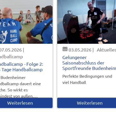
07.05.2026
|
03.05.2026
|
Aktuelle
ndballcamp
Gelungener
Saisonabschluss der
dballcamp - Folge 2:
Sportfreunde Budenhei
 Tage Handballcamp
Perfekte Bedingungen und
 Budenheimer
viel Handball
dballcamp dauert eine
he. So wirkt es
indest von außen.…
Weiterlesen
Weiterlesen