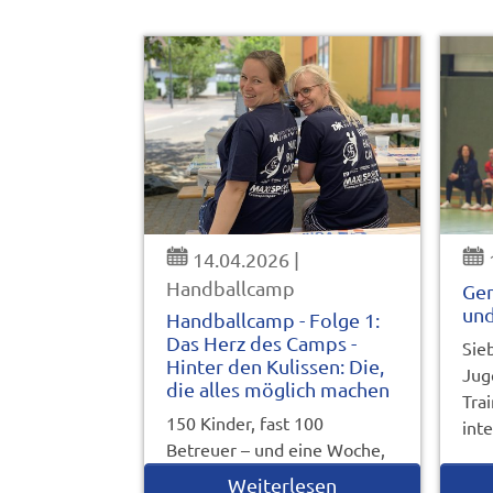
14.04.2026
|
Handballcamp
Ge
und
Handballcamp - Folge 1:
Das Herz des Camps -
Sie
Hinter den Kulissen: Die,
Jug
die alles möglich machen
Tra
150 Kinder, fast 100
int
Betreuer – und eine Woche,
die für viele das Highlight
Weiterlesen