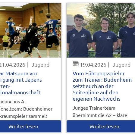
21.04.2026
|
Jugend
19.04.2026
|
Jugend
ar Matsuura vor
Vom Führungsspieler
rgang mit Japans
zum Trainer: Budenheim
ren-
setzt auch an der
ionalmannschaft
Seitenlinie auf den
eigenen Nachwuchs
ladung ins A-
Junges Trainerteam
ionalteam: Budenheimer
übernimmt die A2 – klare
kraumspieler sammelt
Idee, klare Rollen, klare…
ernationale…
Weiterlesen
Weiterlesen