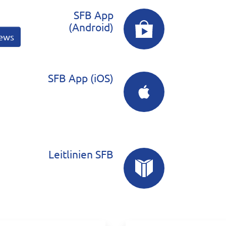
SFB App
(Android)
ews
SFB App (iOS)
Leitlinien SFB