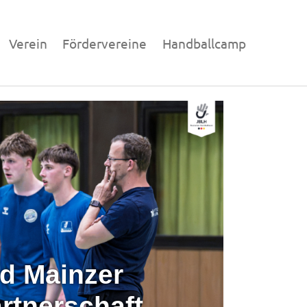
Verein
Fördervereine
Handballcamp
et in die heiße
d Mainzer
rtnerschaft